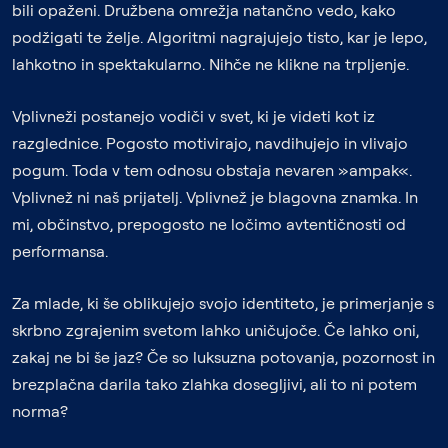
bili opaženi. Družbena omrežja natančno vedo, kako
podžigati te želje. Algoritmi nagrajujejo tisto, kar je lepo,
lahkotno in spektakularno. Nihče ne klikne na trpljenje.
Vplivneži postanejo vodiči v svet, ki je videti kot iz
razglednice. Pogosto motivirajo, navdihujejo in vlivajo
pogum. Toda v tem odnosu obstaja nevaren »ampak«.
Vplivnež ni naš prijatelj. Vplivnež je blagovna znamka. In
mi, občinstvo, prepogosto ne ločimo avtentičnosti od
performansa.
Za mlade, ki še oblikujejo svojo identiteto, je primerjanje s
skrbno zgrajenim svetom lahko uničujoče. Če lahko oni,
zakaj ne bi še jaz? Če so luksuzna potovanja, pozornost in
brezplačna darila tako zlahka dosegljivi, ali to ni potem
norma?