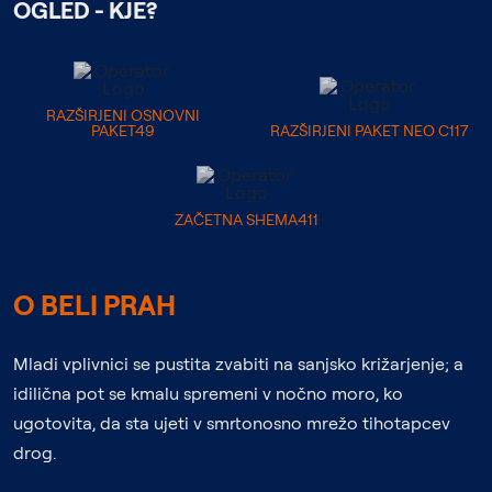
OGLED - KJE?
RAZŠIRJENI OSNOVNI
PAKET49
RAZŠIRJENI PAKET NEO C117
ZAČETNA SHEMA411
O BELI PRAH
Mladi vplivnici se pustita zvabiti na sanjsko križarjenje; a
idilična pot se kmalu spremeni v nočno moro, ko
ugotovita, da sta ujeti v smrtonosno mrežo tihotapcev
drog.