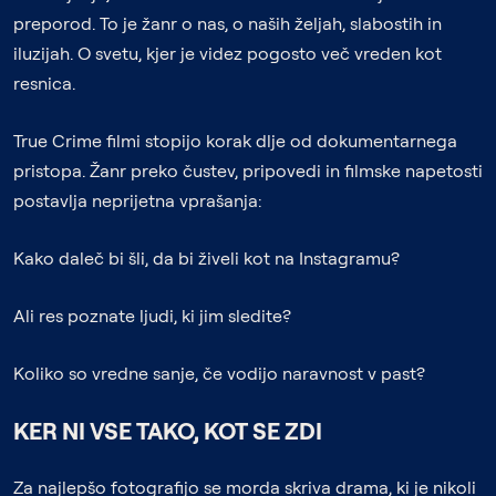
preporod. To je žanr o nas, o naših željah, slabostih in
iluzijah. O svetu, kjer je videz pogosto več vreden kot
resnica.
True Crime filmi stopijo korak dlje od dokumentarnega
pristopa. Žanr preko čustev, pripovedi in filmske napetosti
postavlja neprijetna vprašanja:
Kako daleč bi šli, da bi živeli kot na Instagramu?
Ali res poznate ljudi, ki jim sledite?
Koliko so vredne sanje, če vodijo naravnost v past?
KER NI VSE TAKO, KOT SE ZDI
Za najlepšo fotografijo se morda skriva drama, ki je nikoli