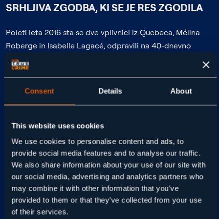
SRHLJIVA ZGODBA, KI SE JE RES ZGODILA
Poleti leta 2016 sta se dve vplivnici iz Quebeca, Mélina
Roberge in Isabelle Lagacé, odpravili na 40-dnevno
luksuzno križarjenje okoli sveta na ladji MS Sea Princess.
Na Instagramu: Times Square, Panama, Tahiti, selfiji v
bikiniju in ključniki #bucketlist ter #travelgoals.
Consent
Details
About
This website uses cookies
V resnici pa je šlo za operacijo narkokartela, starejšega
We use cookies to personalise content and ads, to
»sponzorja« in obljubo brezskrbnega življenja v zameno
provide social media features and to analyse our traffic.
za molk. V njunih kabinah so oblasti našle več kot 95
We also share information about your use of our site with
kilogramov kokaina – kar velja za enega največjih
our social media, advertising and analytics partners who
primerov tihotapljenja drog v zgodovini Avstralije.
may combine it with other information that you’ve
provided to them or that they’ve collected from your use
of their services.