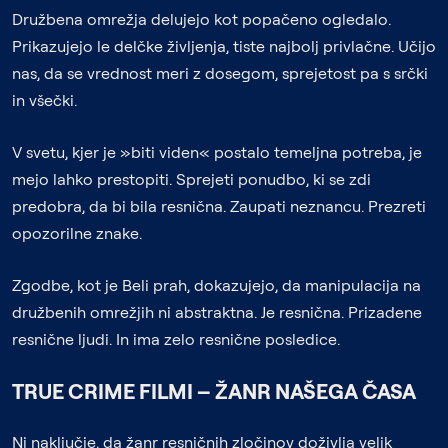
Družbena omrežja delujejo kot popačeno ogledalo.
Prikazujejo le delčke življenja, tiste najbolj privlačne. Učijo
nas, da se vrednost meri z dosegom, sprejetost pa s srčki
in všečki.
V svetu, kjer je »biti viden« postalo temeljna potreba, je
mejo lahko prestopiti. Sprejeti ponudbo, ki se zdi
predobra, da bi bila resnična. Zaupati neznancu. Prezreti
opozorilne znake.
Zgodbe, kot je Beli prah, dokazujejo, da manipulacija na
družbenih omrežjih ni abstraktna. Je resnična. Prizadene
resnične ljudi. In ima zelo resnične posledice.
TRUE CRIME FILMI – ŽANR NAŠEGA ČASA
Ni naključje, da žanr resničnih zločinov doživlja velik