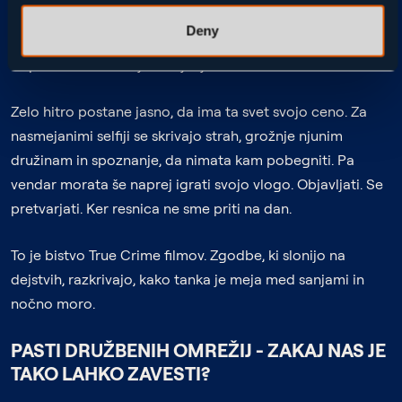
luksuzno križarjenje v Avstralijo. Vse je plačano. Osupljive
Deny
lokacije. Popolni kadri. Skrivnosten, očarljiv moški, ki
odpira vrata v »boljše življenje«.
Zelo hitro postane jasno, da ima ta svet svojo ceno. Za
nasmejanimi selfiji se skrivajo strah, grožnje njunim
družinam in spoznanje, da nimata kam pobegniti. Pa
vendar morata še naprej igrati svojo vlogo. Objavljati. Se
pretvarjati. Ker resnica ne sme priti na dan.
To je bistvo True Crime filmov. Zgodbe, ki slonijo na
dejstvih, razkrivajo, kako tanka je meja med sanjami in
nočno moro.
PASTI DRUŽBENIH OMREŽIJ - ZAKAJ NAS JE
TAKO LAHKO ZAVESTI?