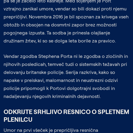
pa se je začelo leto kasneje. Med sojenjem je Port
vztrajno zanikal umore, vendar so bili dokazi proti njemu
prepričljivi. Novembra 2016 je bil spoznan za krivega vseh
obtožb in obsojen na dosmrtni zapor brez možnosti
pogojnega izpusta. Ta sodba je prinesla olajšanje
družinam žrtev, ki so se dolga leta borile za pravico.
Vendar zgodba Stephena Porta ni le zgodba o zločinih in
njihovih posledicah, temveč tudi o sistemskih težavah pri
delovanju britanske policije. Serija razkriva, kako so
napake v preiskavi, malomarnost in neustrezni odzivi
policije pripomogli k Portovi dolgotrajni svobodi in
nadaljevanju njegovih kriminalnih dejavnosti.
ODKRIJTE SRHLJIVO RESNICO O SPLETNEM
PLENILCU
Umor na prvi všeček je prepričljiva resnična