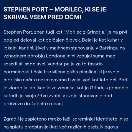
STEPHEN PORT – MORILEC, KI SE JE
SKRIVAL VSEM PRED OČMI
Stephen Port, znan tudi kot "Morilec z Grindrja," je na prvi
pogled deloval kot običajen človek. Delal je kot kuhar v
lokalni kantini, živel v majhnem stanovanju v Barkingu na
vzhodnem obrobju Londona in ni vzbujal suma med
sosedi ali sodelavci. Vendar pa je za to fasado
normalnosti tičala izkrivljena psiha plenilca, ki je svoje
morilske načrte nekaznovano izvajal več kot leto dni. Port
je zlorabljal aplikacije za zmenke, kot je Grindr, s pomočjo
katerih je svoje žrtve zvabil v svoje stanovanje pod
pretvezo družabnih srečanj.
Zgradil je zapleteno mrežo laži, spreminjal identitete in se
na spletu predstavljal kot več različnih oseb. Njegova