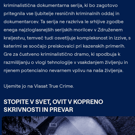
kriminalistična dokumentarna serija, ki bo zagotovo
pritegnila vse ljubitelje resničnih kriminalnih oddaj in
dokumentarcev. Ta serija ne razkriva le srhljive zgodbe
enega najzloglasnejših serijskih morilcev v Združenem
kraljestvu, temveč tudi osvetljuje kompleksnost in izzive, s
katerimi se soočajo preiskovalci pri kazenskih primerih.
Gre za čustveno kriminalistično dramo, ki spodbuja k
razmišljanju o vlogi tehnologije v vsakdanjem življenju in
njenem potencialno nevarnem vplivu na naša življenja.
Ujemite jo na Viasat True Crime.
STOPITE V SVET, OVIT V KOPRENO
SKRIVNOSTI IN PREVAR