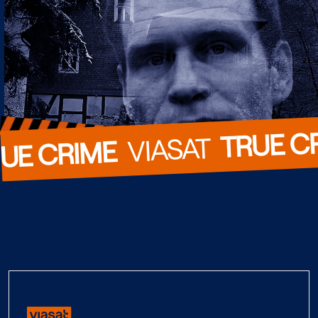
TRUE C
  VIASAT  
UE CRIME