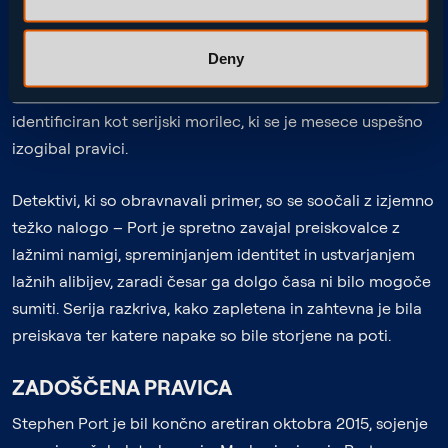
Portom in odkritje prej neobjavljene korespondence med
Deny
Portom in njegovimi žrtvami. Zahvaljujoč odločnosti in
delu detektivov je bil preboj končno dosežen in Port
identificiran kot serijski morilec, ki se je mesece uspešno
izogibal pravici.
Detektivi, ki so obravnavali primer, so se soočali z izjemno
težko nalogo – Port je spretno zavajal preiskovalce z
lažnimi namigi, spreminjanjem identitet in ustvarjanjem
lažnih alibijev, zaradi česar ga dolgo časa ni bilo mogoče
sumiti. Serija razkriva, kako zapletena in zahtevna je bila
preiskava ter katere napake so bile storjene na poti.
ZADOŠČENA PRAVICA
Stephen Port je bil končno aretiran oktobra 2015, sojenje