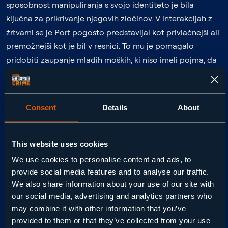
sposobnost manipuliranja s svojo identiteto je bila
ključna za prikrivanje njegovih zločinov. V interakcijah z
žrtvami se je Port pogosto predstavljal kot privlačnejši ali
premožnejši kot je bil v resnici. To mu je pomagalo
pridobiti zaupanje mladih moških, ki niso imeli pojma, da
bo srečanje z njim zanje usodno.
ZLOČINI, KI SO PRETRESLI LONDON
Consent
Details
About
Med letoma 2014 in 2015 je Stephen Port umoril najmanj
štiri mlade moške: Anthonyja Walgata, Gabriela Kovarija,
This website uses cookies
Daniela Whitwortha in Jacka Taylorja. Vse žrtve so našli
mrtve v bližini Portovega stanovanja, omamljene s
We use cookies to personalise content and ads, to
provide social media features and to analyse our traffic.
substancami kot je GHB – tako imenovana “droga za
We also share information about your use of our site with
posilstvo”. Port je trupla svojih žrtev puščal na ulicah ali v
our social media, advertising and analytics partners who
parkih in sprva preiskovalci niso videli povezave med
may combine it with other information that you’ve
primeri, kar mu je omogočilo, da je neopaženo nadaljeval
provided to them or that they’ve collected from your use