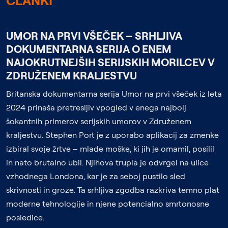
ČLANKI
;
UMOR NA PRVI VŠEČEK – SRHLJIVA
DOKUMENTARNA SERIJA O ENEM
NAJOKRUTNEJŠIH SERIJSKIH MORILCEV V
ZDRUŽENEM KRALJESTVU
Britanska dokumentarna serija Umor na prvi všeček iz leta
2024 prinaša pretresljiv vpogled v enega najbolj
šokantnih primerov serijskih umorov v Združenem
kraljestvu. Stephen Port je z uporabo aplikacij za zmenke
izbiral svoje žrtve – mlade moške, ki jih je omamil, posilil
in nato brutalno ubil. Njihova trupla je odvrgel na ulice
vzhodnega Londona, kar je za seboj pustilo sled
skrivnosti in groze. Ta srhljiva zgodba razkriva temno plat
moderne tehnologije in njene potencialno smrtonosne
posledice.