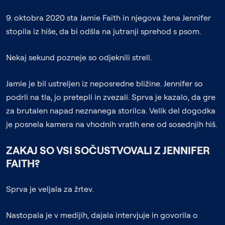
9. oktobra 2020 sta Jamie Faith in njegova žena Jennifer
stopila iz hiše, da bi odšla na jutranji sprehod s psom.
Nekaj sekund pozneje so odjeknili streli.
Jamie je bil ustreljen iz neposredne bližine. Jennifer so
podrli na tla, jo pretepli in zvezali. Sprva je kazalo, da gre
za brutalen napad neznanega storilca. Velik del dogodka
je posnela kamera na vhodnih vratih ene od sosednjih hiš.
ZAKAJ SO VSI SOČUSTVOVALI Z JENNIFER
FAITH?
Sprva je veljala za žrtev.
Nastopala je v medijih, dajala intervjuje in govorila o