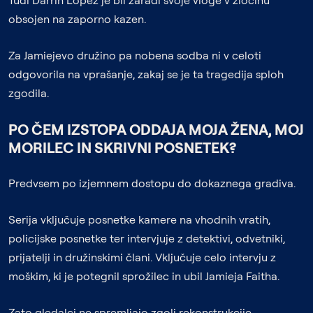
Tudi Darrin Lopez je bil zaradi svoje vloge v zločinu
obsojen na zaporno kazen.
Za Jamiejevo družino pa nobena sodba ni v celoti
odgovorila na vprašanje, zakaj se je ta tragedija sploh
zgodila.
PO ČEM IZSTOPA ODDAJA
MOJA ŽENA, MOJ
MORILEC IN SKRIVNI POSNETEK
?
Predvsem po izjemnem dostopu do dokaznega gradiva.
Serija vključuje posnetke kamere na vhodnih vratih,
policijske posnetke ter intervjuje z detektivi, odvetniki,
prijatelji in družinskimi člani. Vključuje celo intervju z
moškim, ki je potegnil sprožilec in ubil Jamieja Faitha.
Zato gledalci ne spremljajo zgolj rekonstrukcije