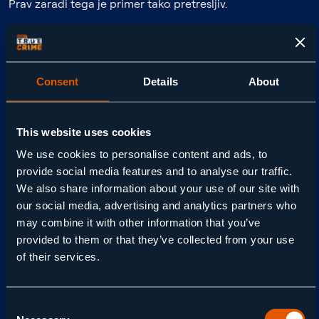
Prav zaradi tega je primer tako pretresljiv.
Preiskovalci so ugotovili, da ni šlo za impulzivno dejanje
ali zločin v afektu. Vse je kazalo na skrbno načrtovano
dejanje.
Consent
Details
About
Jennifer naj bi več mesecev gradila izmišljeno zgodbo,
This website uses cookies
ponarejala sporočila in manipulirala z ljudmi okoli sebe.
Ko je resnica začela prihajati na dan, so detektivi razkrili
We use cookies to personalise content and ads, to
provide social media features and to analyse our traffic.
mrežo laži, ki je pretresla celo izkušene preiskovalce.
We also share information about your use of our site with
our social media, advertising and analytics partners who
KAKŠNO VLOGO SO IMELI SKRIVNI
may combine it with other information that you’ve
POSNETKI?
provided to them or that they’ve collected from your use
of their services.
Prav to dokumentarec ločuje od drugih.
Gledalci bodo videli ne le posnetke kamere na vhodnih
Consent