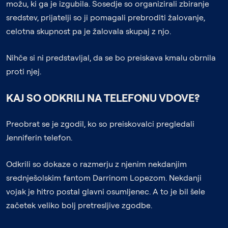
možu, ki ga je izgubila. Sosedje so organizirali zbiranje
sredstev, prijatelji so ji pomagali prebroditi žalovanje,
celotna skupnost pa je žalovala skupaj z njo.
Nihče si ni predstavljal, da se bo preiskava kmalu obrnila
proti njej.
KAJ SO ODKRILI NA TELEFONU VDOVE?
Preobrat se je zgodil, ko so preiskovalci pregledali
Jenniferin telefon.
Odkrili so dokaze o razmerju z njenim nekdanjim
srednješolskim fantom Darrinom Lopezom. Nekdanji
vojak je hitro postal glavni osumljenec. A to je bil šele
začetek veliko bolj pretresljive zgodbe.