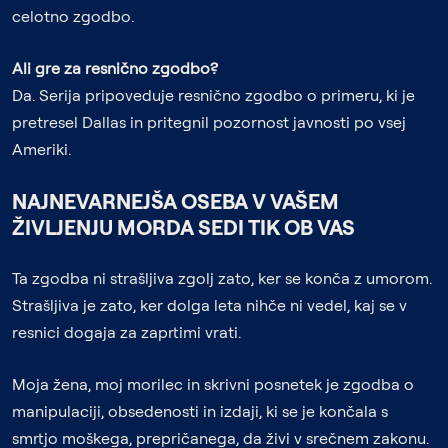
celotno zgodbo.
Ali gre za resnično zgodbo?
Da. Serija pripoveduje resnično zgodbo o primeru, ki je
pretresel Dallas in pritegnil pozornost javnosti po vsej
Ameriki.
NAJNEVARNEJŠA OSEBA V VAŠEM
ŽIVLJENJU MORDA SEDI TIK OB VAS
Ta zgodba ni strašljiva zgolj zato, ker se konča z umorom.
Strašljiva je zato, ker dolga leta nihče ni vedel, kaj se v
resnici dogaja za zaprtimi vrati.
Moja žena, moj morilec in skrivni posnetek
je zgodba o
manipulaciji, obsedenosti in izdaji, ki se je končala s
smrtjo moškega, prepričanega, da živi v srečnem zakonu.