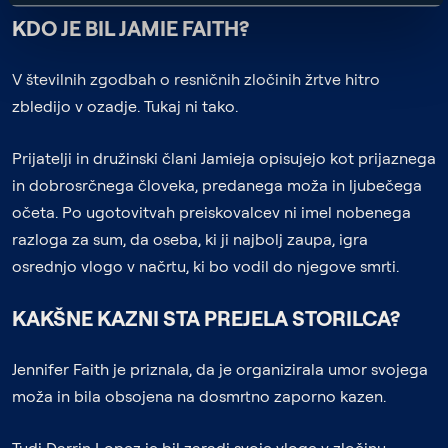
KDO JE BIL JAMIE FAITH?
V številnih zgodbah o resničnih zločinih žrtve hitro
zbledijo v ozadje. Tukaj ni tako.
Prijatelji in družinski člani Jamieja opisujejo kot prijaznega
in dobrosrčnega človeka, predanega moža in ljubečega
očeta. Po ugotovitvah preiskovalcev ni imel nobenega
razloga za sum, da oseba, ki ji najbolj zaupa, igra
osrednjo vlogo v načrtu, ki bo vodil do njegove smrti.
KAKŠNE KAZNI STA PREJELA STORILCA?
Jennifer Faith je priznala, da je organizirala umor svojega
moža in bila obsojena na dosmrtno zaporno kazen.