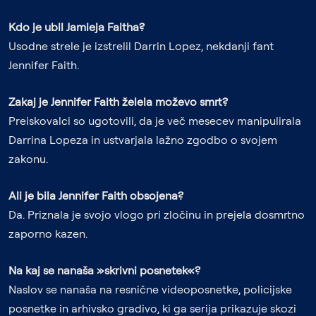
Kdo je ubil Jamieja Faitha?
Usodne strele je izstrelil Darrin Lopez, nekdanji fant
Jennifer Faith.
Zakaj je Jennifer Faith želela moževo smrt?
Preiskovalci so ugotovili, da je več mesecev manipulirala
Darrina Lopeza in ustvarjala lažno zgodbo o svojem
zakonu.
Ali je bila Jennifer Faith obsojena?
Da. Priznala je svojo vlogo pri zločinu in prejela dosmrtno
zaporno kazen.
Na kaj se nanaša »skrivni posnetek«?
Naslov se nanaša na resnične videoposnetke, policijske
posnetke in arhivsko gradivo, ki ga serija prikazuje skozi