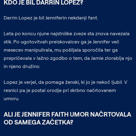
KDO JE BIL DARRIN LOPEZ?
Darrin Lopez je bil Jenniferin nekdanji fant.
Leta po koncu njune najstniške zveze sta znova navezala
stik. Po ugotovitvah preiskovalcev ga je Jennifer več
mesecev manipulirala, mu pošiljala sporočila ter ga
prepričevala v lažno zgodbo o tem, da Jamie zlorablja njo
in njeno družino.
Lopez je verjel, da pomaga ženski, ki jo je nekoč ljubil. V
resnici pa je postal orodje pri skrbno načrtovanem
umoru.
ALI JE JENNIFER FAITH UMOR NAČRTOVALA
OD SAMEGA ZAČETKA?