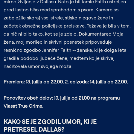
mirno življenje v Dallasu. Nato je bil Jamie Faith ustreljen
pred lastno hišo med sprehodom s psom. Kamere so
zabeležile skoraj vse: strele, stisko njegove žene in
začetek obsežne policijske preiskave. Težava je bila v tem,
da nič ni bilo tako, kot se je zdelo. Dokumentarec
Moja
žena, moj morilec in skrivni posnetek
pripoveduje
resnično zgodbo Jennifer Faith -- ženske, ki je dolga leta
gradila podobo ljubeče žene, medtem ko je skrivaj
načrtovala umor svojega moža.
Premiera: 13. julija ob 22.00. 2. epizoda: 14. julija ob 22.00.
Ponovitev obeh delov: 19. julija od 21.00 na programu
Viasat True Crime.
KAKO SE JE ZGODIL UMOR, KI JE
PRETRESEL DALLAS?