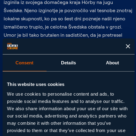
izginila iz svojega domačega kraja Hörby na jugu
Švedske. Njeno izginotje je povzročilo val tesnobe znotraj
lokalne skupnosti, ko pa so šest dni pozneje našli njeno
izmaličeno truplo, je celotna Švedska obstala v grozi.
Umor je bil tako brutalen in sadističen, da je pretresel
celotno državo. Za policijo je to pomenilo začetek ene
najzahtevnejših preiskav v švedski kriminalistični
zgodovini.
Consent
Details
About
Primer umora Helén Nilsson je ostal nerešen dolgih 16 let,
kar je bil boleč udarec ne le za družino deklice, ampak
This website uses cookies
tudi za celotno skupnost, ki se je počutila puščeno na
We use cookies to personalise content and ads, to
cedilu s strani oblasti. Policijska preiskava, ki sta jo vodila
provide social media features and to analyse our traffic.
detektiva Per-Åke Åkesson in Monica Olhed, se je soočala
We also share information about your use of our site with
our social media, advertising and analytics partners who
s številnimi težavami, vključno z notranjimi spori glede
may combine it with other information that you’ve
pristojnosti, kar je dodatno oteževalo napredek
provided to them or that they’ve collected from your use
preiskave. V seriji
Lov na morilca
imajo gledalci priložnost