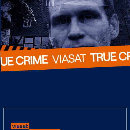
TRUE C
  VIASAT  
UE CRIME