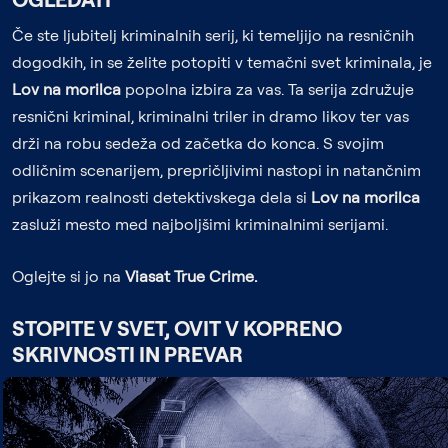
Če ste ljubitelj kriminalnih serij, ki temeljijo na resničnih
dogodkih, in se želite potopiti v temačni svet kriminala, je
Lov na morilca
popolna izbira za vas. Ta serija združuje
resnični kriminal, kriminalni triler in dramo likov ter vas
drži na robu sedeža od začetka do konca. S svojim
odličnim scenarijem, prepričljivimi nastopi in natančnim
prikazom realnosti detektivskega dela si
Lov na morilca
zasluži mesto med najboljšimi kriminalnimi serijami.
Oglejte si jo na
Viasat True Crime.
STOPITE V SVET, OVIT V KOPRENO
SKRIVNOSTI IN PREVAR