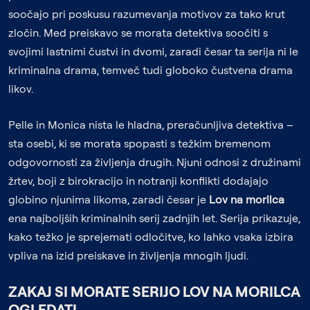
soočajo pri poskusu razumevanja motivov za tako krut
zločin. Med preiskavo se morata detektiva soočiti s
svojimi lastnimi čustvi in dvomi, zaradi česar ta serija ni le
kriminalna drama, temveč tudi globoko čustvena drama
likov.
Pelle in Monica nista le hladna, preračunljiva detektiva –
sta osebi, ki se morata spopasti s težkim bremenom
odgovornosti za življenja drugih. Njuni odnosi z družinami
žrtev, boji z birokracijo in notranji konflikti dodajajo
globino njunima likoma, zaradi česar je
Lov na morilca
ena najboljših kriminalnih serij zadnjih let. Serija prikazuje,
kako težko je sprejemati odločitve, ko lahko vsaka izbira
vpliva na izid preiskave in življenja mnogih ljudi.
ZAKAJ SI MORATE SERIJO LOV NA MORILCA
OGLEDATI