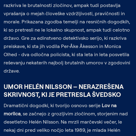
razkriva le brutalnosti zločinov, ampak tudi postavlja
vprašanja o mejah človeške vzdržljivosti, pravičnosti in
morale. Prikazana zgodba temelji na resničnih dogodkih,
ki so pretresli ne le lokalno skupnost, ampak tudi celotno
državo. Gre za edinstveno detektivsko serijo, ki razkriva
preiskave, ki sta jih vodila Per-Åke Åkesson in Monica
Olhed - dva odločna policista, ki sta leta in leta posvetila
reševanju nekaterih najbolj brutalnih umorov v zgodovini
države.
UMOR HELÉN NILSSON – NERAZREŠENA
SKRIVNOST, KI JE PRETRESLA ŠVEDSKO
Dramatični dogodki, ki tvorijo osnovo serije
Lov na
morilca
, se začnejo z grozljivim zločinom, storjenim nad
desetletno Helén Nilsson. Na mrzli marčevski večer, le
nekaj dni pred veliko nočjo leta 1989, je mlada Helén