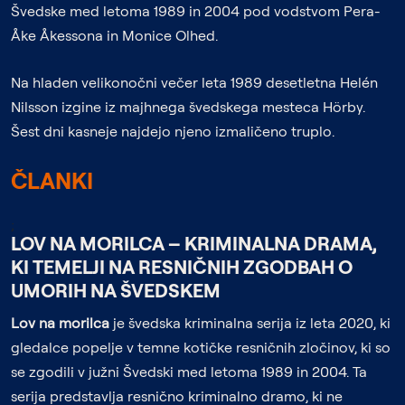
Švedske med letoma 1989 in 2004 pod vodstvom Pera-
Åke Åkessona in Monice Olhed.
Na hladen velikonočni večer leta 1989 desetletna Helén
Nilsson izgine iz majhnega švedskega mesteca Hörby.
Šest dni kasneje najdejo njeno izmaličeno truplo.
ČLANKI
;
LOV NA MORILCA – KRIMINALNA DRAMA,
KI TEMELJI NA RESNIČNIH ZGODBAH O
UMORIH NA ŠVEDSKEM
Lov na morilca
je švedska kriminalna serija iz leta 2020, ki
gledalce popelje v temne kotičke resničnih zločinov, ki so
se zgodili v južni Švedski med letoma 1989 in 2004. Ta
serija predstavlja resnično kriminalno dramo, ki ne