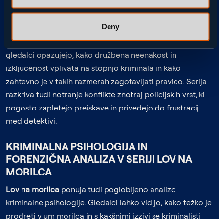
Preiskava primera Helén Nilsson ni le poskus odkritja
Deny
storilca, temveč tudi odsev regije, ki je bila dolgo
zapostavljena in prezrta. V seriji
Lov na morilca
lahko
gledalci opazujejo, kako družbena neenakost in
izključenost vplivata na stopnjo kriminala in kako
zahtevno je v takih razmerah zagotavljati pravico. Serija
razkriva tudi notranje konflikte znotraj policijskih vrst, ki
pogosto zapletejo preiskave in privedejo do frustracij
med detektivi.
KRIMINALNA PSIHOLOGIJA IN
FORENZIČNA ANALIZA V SERIJI LOV NA
MORILCA
Lov na morilca
ponuja tudi poglobljeno analizo
kriminalne psihologije. Gledalci lahko vidijo, kako težko je
prodreti v um morilca in s kakšnimi izzivi se kriminalisti